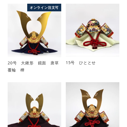
オンライン注文可
15号 ひととせ
20号 大鍬形 鏡面 唐草
覆輪 樺