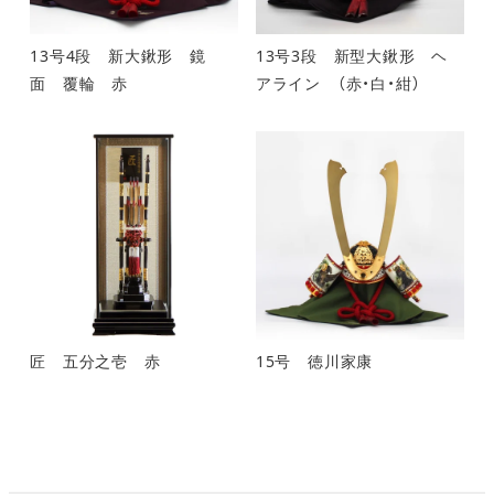
13号4段 新大鍬形 鏡
13号3段 新型大鍬形 ヘ
面 覆輪 赤
アライン （赤・白・紺）
匠 五分之壱 赤
15号 徳川家康