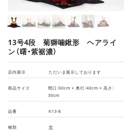
13号4段 菊獅噛鍬形 ヘアライ
ン（曙・紫裾濃）
店内展示
ただいま展示しております
商品サイズ
間口：60cm × 奥行：40cm × 高さ：
30cm
品番
K13-8
種類
兜