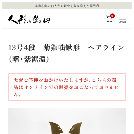
メ
本物志向のお人形や鎧兜を取り揃えた専門店
イ
0
ン
MENU
コ
ン
13号4段 菊獅噛鍬形 ヘアライン
テ
ン
（曙・紫裾濃）
ツ
へ
大変ご不便をおかけいたしますが、こちらの商
移
品はオンラインでの販売をおこなっておりませ
動
ん。