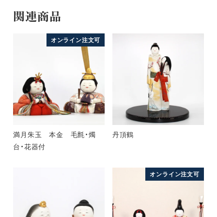
関連商品
オンライン注文可
満月朱玉 本金 毛氈・燭
丹頂鶴
台・花器付
オンライン注文可