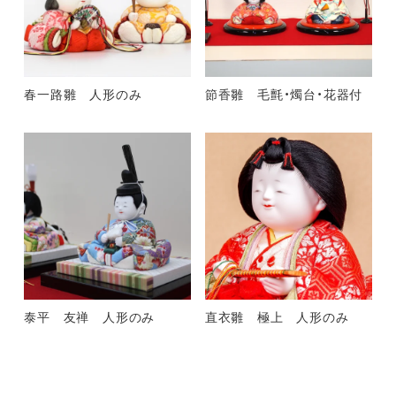
春一路雛 人形のみ
節香雛 毛氈・燭台・花器付
泰平 友禅 人形のみ
直衣雛 極上 人形のみ