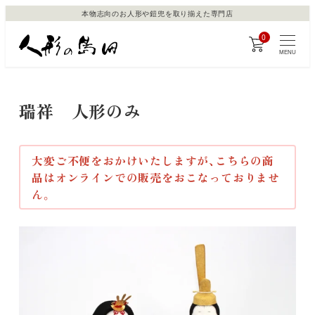
メ
本物志向のお人形や鎧兜を取り揃えた専門店
イ
0
ン
MENU
コ
ン
瑞祥 人形のみ
テ
ン
ツ
大変ご不便をおかけいたしますが、こちらの商
へ
品はオンラインでの販売をおこなっておりませ
移
ん。
動